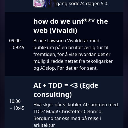
gang kode24-dagen 5.0.
how do we unf*** the
web (Vivaldi)
09:00
Bruce Lawson i Vivaldi tar med
-
09:45
publikum på en brutalt ærlig tur til
fremtiden, for å vise hvordan det er
mulig å redde nettet fra tekoligarker
og AI slop. Før det er for sent.
AI + TDD = <3 (Egde
consulting)
10:00
Hva skjer når vi kobler AI sammen med
-
10:45
TDD? Magi! Christoffer Celorico-
Berglund tar oss med på reise i
arkitektur