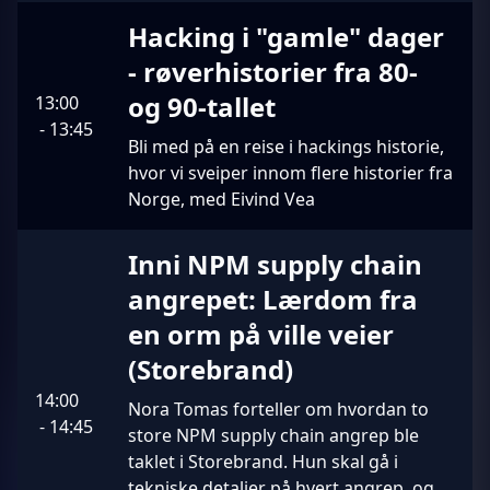
Hacking i "gamle" dager
- røverhistorier fra 80-
og 90-tallet
13:00
-
13:45
Bli med på en reise i hackings historie,
hvor vi sveiper innom flere historier fra
Norge, med Eivind Vea
Inni NPM supply chain
angrepet: Lærdom fra
en orm på ville veier
(Storebrand)
14:00
Nora Tomas forteller om hvordan to
-
14:45
store NPM supply chain angrep ble
taklet i Storebrand. Hun skal gå i
tekniske detaljer på hvert angrep, og