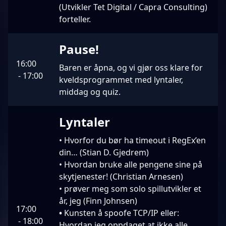
(Utvikler Tet Digital / Capra Consulting)
forteller.
Pause!
16:00
Baren er åpna, og vi gjør oss klare for
-
17:00
kveldsprogrammet med lyntaler,
middag og quiz.
Lyntaler
• Hvorfor du bør ha timeout i RegEx’en
din… (Stian D. Gjedrem)
• Hvordan bruke alle pengene sine på
skytjenester! (Christian Arnesen)
• prøver meg som solo spillutvikler et
år, jeg (Finn Johnsen)
17:00
•
Kunsten å spoofe TCP/IP eller:
-
18:00
Hvordan jeg oppdaget at ikke alle